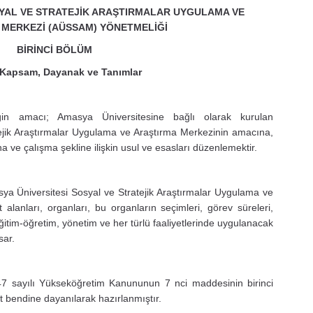
SYAL VE STRATEJİK ARAŞTIRMALAR
UYGULAMA VE
 MERKEZİ (AÜSSAM) YÖNETMELİĞİ
BİRİNCİ BÖLÜM
Kapsam, Dayanak ve Tanımlar
n amacı; Amasya Üniversitesine bağlı olarak kurulan
ejik Araştırmalar Uygulama ve Araştırma Merkezinin amacına,
na ve çalışma şekline ilişkin usul ve esasları düzenlemektir.
a Üniversitesi Sosyal ve Stratejik Araştırmalar Uygulama ve
 alanları, organları, bu organların seçimleri, görev süreleri,
eğitim-öğretim, yönetim ve her türlü faaliyetlerinde uygulanacak
sar.
7 sayılı Yükseköğretim Kanununun 7 nci maddesinin birinci
lt bendine dayanılarak hazırlanmıştır.