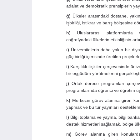
adalet ve demokratik prensiplerin ya
ğ)
Ülkeler arasındaki dostane, yakın 
işbirliği, istikrar ve barış bölgesine
h)
Uluslararası platformlarda
coğrafyadaki ülkelerin etkinliğinin art
ı)
Üniversitelerin daha yakın bir diy
güç birliği içerisinde üretilen projel
i)
Karşılıklı ilişkiler çerçevesinde ün
bir eşgüdüm yürütmelerini gerçekleşt
j)
Ortak derece programları çerçeves
programlarında öğrenci ve öğretim ü
k)
Merkezin görev alanına giren konu
yapmak ve bu tür yayınları destekle
l)
Bilgi toplama ve yayma, bilgi bankal
destek hizmetleri sağlamak, bölge ülk
m)
Görev alanına giren konularda