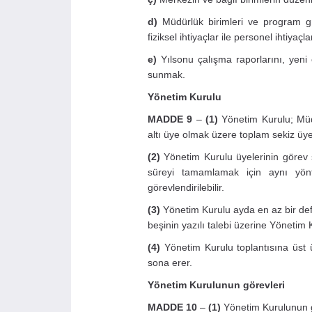
d)
Müdürlük birimleri ve program gr
fiziksel ihtiyaçlar ile personel ihtiyaç
e)
Yılsonu çalışma raporlarını, yeni
sunmak.
Yönetim Kurulu
MADDE 9
–
(1)
Yönetim Kurulu; Müdü
altı üye olmak üzere toplam sekiz üy
(2)
Yönetim Kurulu üyelerinin görev s
süreyi tamamlamak için aynı yönt
görevlendirilebilir.
(3)
Yönetim Kurulu ayda en az bir de
beşinin yazılı talebi üzerine Yönetim 
(4)
Yönetim Kurulu toplantısına üst 
sona erer.
Yönetim Kurulunun görevleri
MADDE 10
–
(1)
Yönetim Kurulunun gö