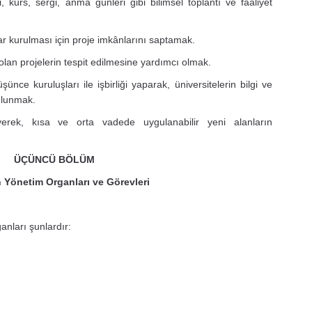
kurs, sergi, anma günleri gibi bilimsel toplantı ve faaliyet
ar kurulması için proje imkânlarını saptamak.
olan projelerin tespit edilmesine yardımcı olmak.
ünce kuruluşları ile işbirliği yaparak, üniversitelerin bilgi ve
ulunmak.
eyerek, kısa ve orta vadede uygulanabilir yeni alanların
ÜÇÜNCÜ BÖLÜM
 Yönetim Organları ve Görevleri
anları şunlardır: