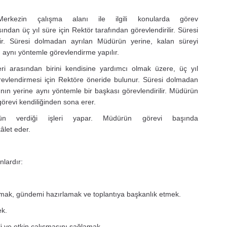
kezin çalışma alanı ile ilgili konularda görev
ndan üç yıl süre için Rektör tarafından görevlendirilir. Süresi
ilir. Süresi dolmadan ayrılan Müdürün yerine, kalan süreyi
aynı yöntemle görevlendirme yapılır.
ri arasından birini kendisine yardımcı olmak üzere, üç yıl
evlendirmesi için Rektöre öneride bulunur. Süresi dolmadan
ın yerine aynı yöntemle bir başkası görevlendirilir. Müdürün
örevi kendiliğinden sona erer.
 verdiği işleri yapar. Müdürün görevi başında
let eder.
lardır:
mak, gündemi hazırlamak ve toplantıya başkanlık etmek.
ek.
i ve etkin çalışmasını sağlamak.