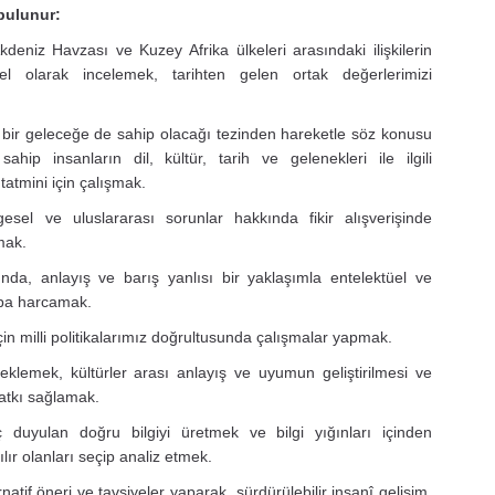
 bulunur:
deniz Havzası ve Kuzey Afrika ülkeleri arasındaki ilişkilerin
l olarak incelemek, tarihten gelen ortak değerlerimizi
 bir geleceğe de sahip olacağı tezinden hareketle söz konusu
hip insanların dil, kültür, tarih ve gelenekleri ile ilgili
 tatmini için çalışmak.
esel ve uluslararası sorunlar hakkında fikir alışverişinde
mak.
ında, anlayış ve barış yanlısı bir yaklaşımla entelektüel ve
aba harcamak.
n milli politikalarımız doğrultusunda çalışmalar yapmak.
steklemek, kültürler arası anlayış ve uyumun geliştirilmesi ve
katkı sağlamak.
ç duyulan doğru bilgiyi üretmek ve bilgi yığınları içinden
lır olanları seçip analiz etmek.
tif öneri ve tavsiyeler yaparak, sürdürülebilir insanî gelişim,