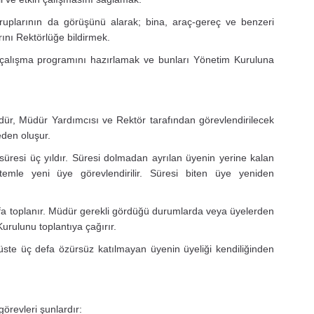
uplarının da görüşünü alarak; bina, araç-gereç ve benzeri
larını Rektörlüğe bildirmek.
 çalışma programını hazırlamak ve bunları Yönetim Kuruluna
r, Müdür Yardımcısı ve Rektör tarafından görevlendirilecek
eden oluşur.
üresi üç yıldır. Süresi dolmadan ayrılan üyenin yerine kalan
emle yeni üye görevlendirilir. Süresi biten üye yeniden
fa toplanır. Müdür gerekli gördüğü durumlarda veya üyelerden
Kurulunu toplantıya çağırır.
üste üç defa özürsüz katılmayan üyenin üyeliği kendiliğinden
revleri şunlardır: