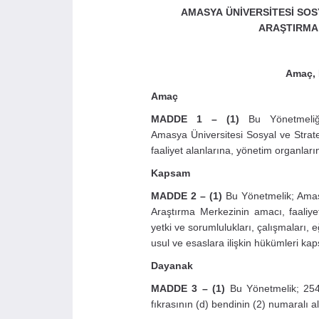
AMASYA ÜNİVERSİTESİ SO
ARAŞTIRMA
Amaç, 
Amaç
MADDE 1 – (1)
Bu Yönetmeliği
Amasya Üniversitesi Sosyal ve Strat
faaliyet alanlarına, yönetim organları
Kapsam
MADDE 2 – (1)
Bu Yönetmelik; Amasy
Araştırma Merkezinin amacı, faaliyet
yetki ve sorumlulukları, çalışmaları, 
usul ve esaslara ilişkin hükümleri kap
Dayanak
MADDE 3 – (1)
Bu Yönetmelik; 254
fıkrasının (d) bendinin (2) numaralı a