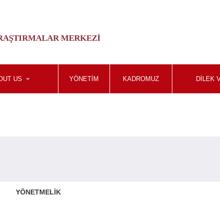
ARAŞTIRMALAR MERKEZI
OUT US
YÖNETIM
KADROMUZ
DILEK 
YÖNETMELİK