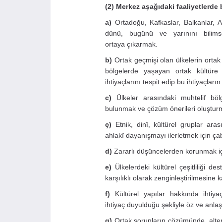
(2) Merkez aşağıdaki faaliyetlerde
a)
Ortadoğu, Kafkaslar, Balkanlar, Ak
dünü, bugünü ve yarınını bilimse
ortaya çıkarmak.
b)
Ortak geçmişi olan ülkelerin ortak
bölgelerde yaşayan ortak kültüre sa
ihtiyaçlarını tespit edip bu ihtiyaçların
c)
Ülkeler arasındaki muhtelif bölg
bulunmak ve çözüm önerileri oluştur
ç)
Etnik, dinî, kültürel gruplar aras
ahlakî dayanışmayı ilerletmek için ç
d)
Zararlı düşüncelerden korunmak içi
e)
Ülkelerdeki kültürel çeşitliliği de
karşılıklı olarak zenginleştirilmesine 
f)
Kültürel yapılar hakkında ihtiya
ihtiyaç duyulduğu şekliyle öz ve anlaşı
g)
Ortak sorunların çözümünde, alterna