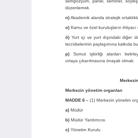
sempozyum, panel, seminer, söyleşi, 
düzenlemek.
n)
Akademik alanda stratejik ortaklıkl
o)
Kamu ve özel kuruluşların ihtiyacı 
ö)
Yurt içi ve yurt dışındaki diğer düş
tecrübelerinin paylaşımına katkıda b
p)
Somut işbirliği alanları belirl
ortaya çıkarılmasına önayak olmak.
Merkezin
Merkezin yönetim organları
MADDE 6 –
(1) Merkezin yönetim org
a)
Müdür
b)
Müdür Yardımcısı
c)
Yönetim Kurulu