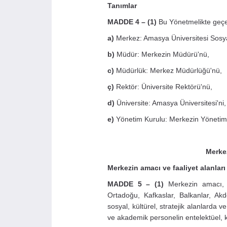
Tanımlar
MADDE 4 – (1)
Bu Yönetmelikte geç
a)
Merkez: Amasya Üniversitesi Sosyal
b)
Müdür: Merkezin Müdürü'nü,
c)
Müdürlük: Merkez Müdürlüğü'nü,
ç)
Rektör: Üniversite Rektörü'nü,
d)
Üniversite: Amasya Üniversitesi'ni,
e)
Yönetim Kurulu: Merkezin Yönetim 
Merkez
Merkezin amacı ve faaliyet alanları
MADDE 5 – (1)
Merkezin amacı, Ün
Ortadoğu, Kafkaslar, Balkanlar, Akde
sosyal, kültürel, stratejik alanlarda ve
ve akademik personelin entelektüel, kü