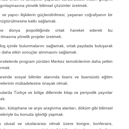
ygınlaşmasına yönelik bilimsel çözümler üretmek.
ve yapıcı ilişkilerin güçlendirilmesi, yaşanan coğrafyanın bir
 dönüştürülmesine katkı sağlamak.
 ve dünya jeopolitiğinde ortak hareket ederek bu
ırılmasına yönelik projeler üretmek.
alog içinde bulunmalarını sağlamak, ortak paydada buluşarak
erle daha etkin sonuçlar alınmasını sağlamak.
iversitelerde program yürüten Merkez temsilcilerinin daha yetkin
irmek.
inde sosyal bilimler alanında lisans ve lisansüstü eğitim
yelerinin mübadelesine önayak olmak.
larda Türkçe ve bölge dillerinde kitap ve periyodik yayınlar
mek.
arı, kütüphane ve arşiv araştırma alanları, döküm gibi bilimsel
eleriyle bu konuda işbirliği yapmak.
 ulusal ve uluslararası olmak üzere kongre, konferans,