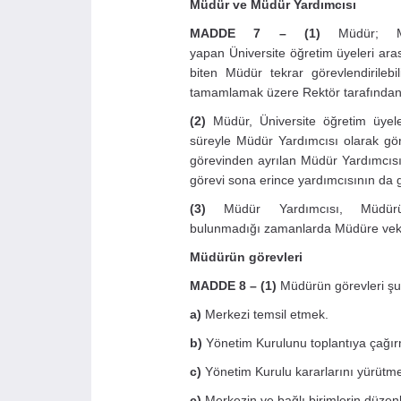
Müdür ve Müdür Yardımcısı
MADDE 7 – (1)
Müdür; Mer
yapan Üniversite öğretim üyeleri arası
biten Müdür tekrar görevlendirileb
tamamlamak üzere Rektör tarafından 
(2)
Müdür, Üniversite öğretim üyele
süreyle Müdür Yardımcısı olarak gör
görevinden ayrılan Müdür Yardımcısın
görevi sona erince yardımcısının da g
(3)
Müdür Yardımcısı, Müdürün
bulunmadığı zamanlarda Müdüre vekâ
Müdürün görevleri
MADDE 8 –
(1)
Müdürün görevleri şun
a)
Merkezi temsil etmek.
b)
Yönetim Kurulunu toplantıya çağır
c)
Yönetim Kurulu kararlarını yürütm
ç)
Merkezin ve bağlı birimlerin düzenl